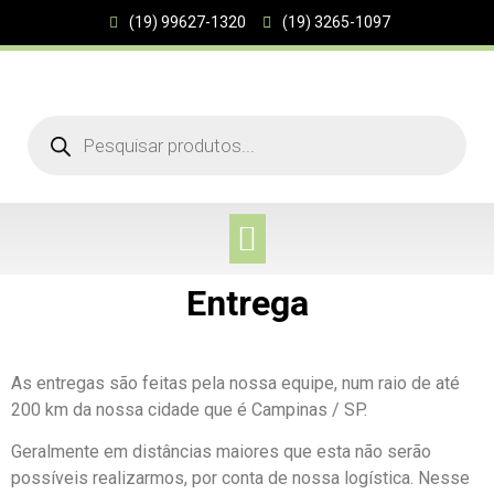
(19) 99627-1320
(19) 3265-1097
PÁGINA INICIAL
SOBRE NÓS
Entrega
As entregas são feitas pela nossa equipe, num raio de até
200 km da nossa cidade que é Campinas / SP.
Geralmente em distâncias maiores que esta não serão
possíveis realizarmos, por conta de nossa logística. Nesse