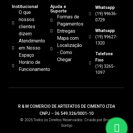
Institucional
Ajuda e
Whatsapp
Suporte
O que
(19) 99636-
Formas de
nossos
0729
Pagamentos
clientes
Entregas
Whatsapp
dizem
(19) 99627-
Mapa com
Atendimento
1320
Localização
em Nosso
- Como
Telefone
Espaço
Chegar
Fixo
Horário de
(19) 3265-
Funcionamento
1097
R & M COMERCIO DE ARTEFATOS DE CIMENTO LTDA
CNPJ – 36.549.326/0001-10
© 2025 Todos os Direitos Reservados. Criado por Bruno
Gontijo